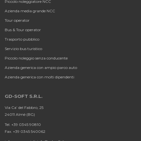
Piccolo noleggiatore NCC
Azienda media grande NCC
Tour operator
Bus & Tour operator
Trasporto pubblico
Servizio bus turistico
Piccolo noleggio senza conducente
Azienda generica con ampio parco auto
Azienda generica con molti dipendenti
GD-SOFT S.R.L.
Via Ca’ del Fabbro, 25
24011 Almè (BG)
Tel. +39 0345 90810
Fax. +39 0345 540062