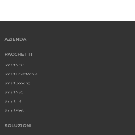
AZIENDA
PACCHETTI
SmartNCC
SmartTicketMobile
SmartBooking
SmartNSC
SmartHR
SmartFleet
SOLUZIONI