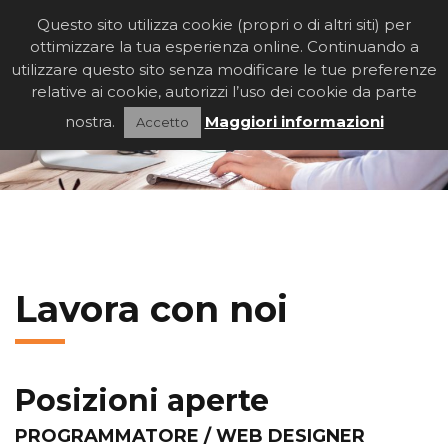
Questo sito utilizza cookie (propri o di altri siti) per
T
O
ottimizzare la tua esperienza online. Continuando a
G
utilizzare questo sito senza modificare le tue preferenze
G
relative ai cookie, autorizzi l’uso dei cookie da parte
L
nostra.
Maggiori informazioni
Accetto
E
N
A
V
I
G
A
T
I
Lavora con noi
O
N
Posizioni aperte
PROGRAMMATORE / WEB DESIGNER